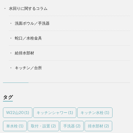
水回りに関するコラム
洗面ボウル／手洗器
蛇口／水栓金具
給排水部材
キッチン／台所
タグ
W22山20
(1)
キッチンシャワー
(1)
キッチン水栓
(1)
単水栓
(1)
取付・設置
(2)
手洗器
(2)
排水部材
(2)