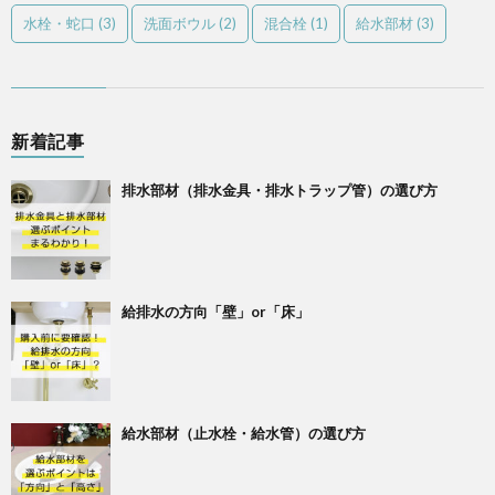
水栓・蛇口
(3)
洗面ボウル
(2)
混合栓
(1)
給水部材
(3)
新着記事
排水部材（排水金具・排水トラップ管）の選び方
給排水の方向「壁」or「床」
給水部材（止水栓・給水管）の選び方