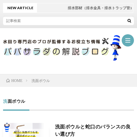
NEW ARTICLE
排水部材（排水金具・排水トラップ管）の
ホ
洗面ボウル
HOME
ー
パ
洗面ボウル
ム
パ
水
サ
回
洗面ボウルと蛇口のバランスの良
い選び方