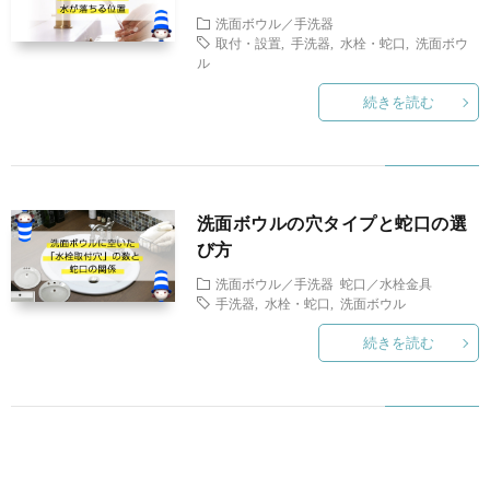
ラ
り
洗面ボウル／手洗器
取付・設置
,
手洗器
,
水栓・蛇口
,
洗面ボウ
ル
ダ
に
続きを読む
に
関
つ
す
ネ
洗面ボウルの穴タイプと蛇口の選
い
る
び方
ッ
洗面ボウル／手洗器
蛇口／水栓金具
て
手洗器
,
水栓・蛇口
,
洗面ボウル
コ
ト
続きを読む
ラ
シ
ム
ョ
ッ