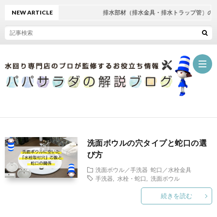
NEW ARTICLE
排水部材（排水金具・排水トラップ管）の選
ホ
洗面ボウルの穴タイプと蛇口の選
ー
パ
び方
ム
パ
水
洗面ボウル／手洗器
蛇口／水栓金具
手洗器
,
水栓・蛇口
,
洗面ボウル
サ
回
続きを読む