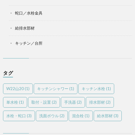
蛇口／水栓金具
給排水部材
キッチン／台所
タグ
W22山20
(1)
キッチンシャワー
(1)
キッチン水栓
(1)
単水栓
(1)
取付・設置
(2)
手洗器
(2)
排水部材
(2)
水栓・蛇口
(3)
洗面ボウル
(2)
混合栓
(1)
給水部材
(3)