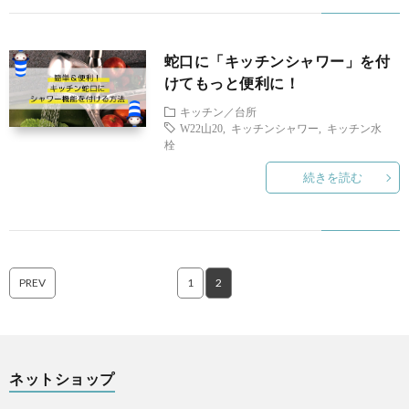
ラ
り
ダ
に
蛇口に「キッチンシャワー」を付
けてもっと便利に！
に
関
キッチン／台所
W22山20
,
キッチンシャワー
,
キッチン水
栓
つ
す
ネ
続きを読む
い
る
ッ
て
コ
ト
PREV
1
2
ラ
シ
ム
ョ
ネットショップ
ッ