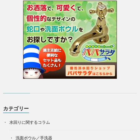
プ
は
こ
ち
ら
カテゴリー
水回りに関するコラム
洗面ボウル／手洗器