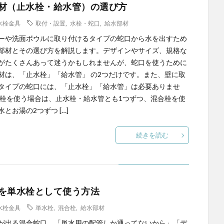
材（止水栓・給水管）の選び方
水栓金具
取付・設置
,
水栓・蛇口
,
給水部材
ーや洗面ボウルに取り付けるタイプの蛇口から水を出すため
部材とその選び方を解説します。デザインやサイズ、規格な
がたくさんあって迷うかもしれませんが、蛇口を使うために
材は、「止水栓」「給水管」 の2つだけです。また、壁に取
タイプの蛇口には、「止水栓」「給水管」は必要ありませ
水栓を使う場合は、止水栓・給水管とも1つずつ、混合栓を使
とお湯の2つずつ […]
続きを読む
を単水栓として使う方法
水栓金具
単水栓
,
混合栓
,
給水部材
が出る混合蛇口。「単水用の配管しか通ってないから」「デ