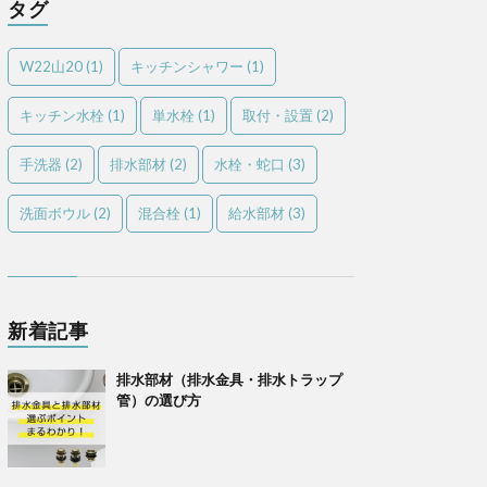
タグ
W22山20
(1)
キッチンシャワー
(1)
キッチン水栓
(1)
単水栓
(1)
取付・設置
(2)
手洗器
(2)
排水部材
(2)
水栓・蛇口
(3)
洗面ボウル
(2)
混合栓
(1)
給水部材
(3)
新着記事
排水部材（排水金具・排水トラップ
管）の選び方