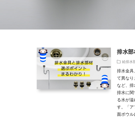
排水部
給排水
排水金具
て異なり
など、排
排水に関
る水が溢
す。「ア
面ボウルに