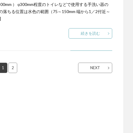
300mm ） φ300mm程度のトイレなどで使用する手洗い器の
の落ちる位置は水色の範囲（75～150mm 端から1／2付近～
]
続きを読む
1
2
NEXT