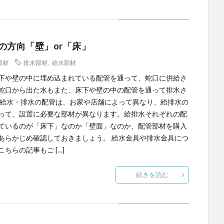
の方向「壁」or「床」
部材
排水部材
,
給水部材
下や壁の中に埋め込まれている配管を通って、蛇口に供給さ
蛇口から出た水もまた、床下や壁の中の配管を通って排水さ
 給水・排水の配管は、お家や店舗によって異なり、給排水の
って、設置に必要な部材が異なります。給排水それぞれの配
ているのが「床下」なのか「壁面」なのか、配管部材を購入
あらかじめ確認しておきましょう。 給水金具や排水金具につ
ちらの記事もご […]
続きを読む