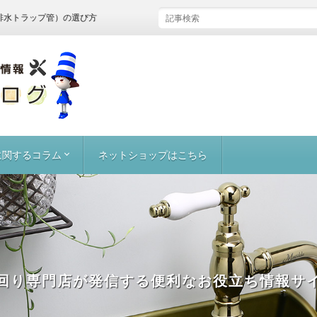
ップ管）の選び方
に関するコラム
ネットショップはこちら
ウル／手洗器
水栓金具
部材
ン／台所
回り専門店が発信する便利なお役立ち情報サ