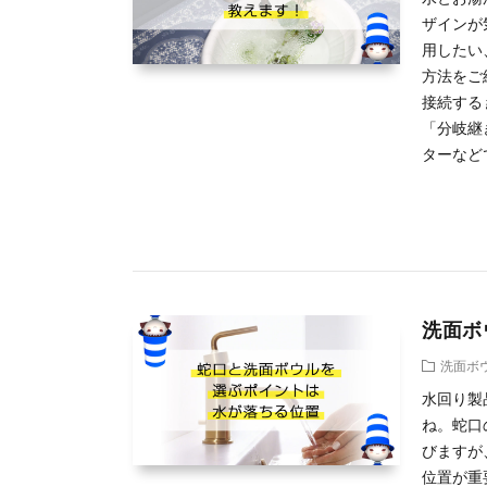
ザインが
用したい
方法をご
接続する
「分岐継
ターなど
洗面ボ
洗面ボ
水回り製
ね。蛇口
びますが
位置が重