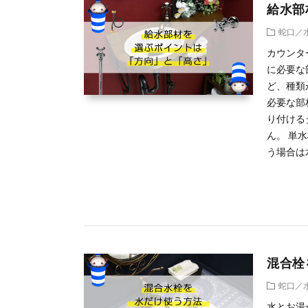
給水部
蛇口／
カウンタ
に必要な
ど、種類
必要な部
り付ける
ん。 単
う場合は水
混合栓
蛇口／
水とお湯