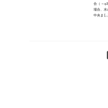
合（ ～φ
場合、水
中央ま […