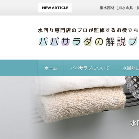
NEW ARTICLE
排水部材（排水金具・排水トラ
ホーム
パパサラダについて
水回り
洗面ボ
蛇口／
給排水
キッチ
水