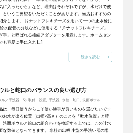
気に入ったから」など、理由はそれぞれですが、水だけで使
、というご要望をいただくことがあります。当店おすすめの
紹介します。 片ナットフレキチーズを用いて一つの止水栓に
 給水配管の分岐などに使用する「片ナットフレキチーズ」
ぎ手」と呼ばれる接続アダプターを用意します。ホームセン
でも容易に手に入れ […]
続きを読む
ウルと蛇口のバランスの良い選び方
ウル／手洗器
取付・設置
,
手洗器
,
水栓・蛇口
,
洗面ボウル
品は、毎日使うからこそ使い勝手が良いものを選びたいです
のお水が出る位置（出幅×高さ）のことを「吐水位置」と呼
、洗面ボウルと蛇口の組合わせを検証する上では、この吐水
要な数値となってきます。 水栓の出幅 小型の手洗い器の場