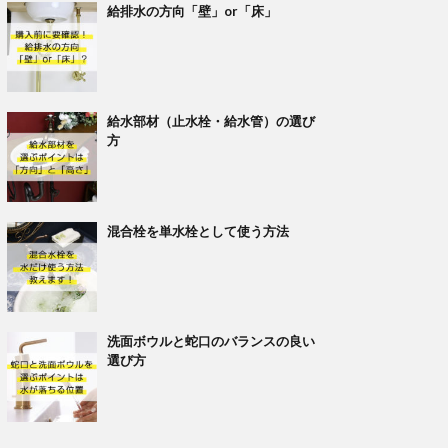
給排水の方向「壁」or「床」
給水部材（止水栓・給水管）の選び
方
混合栓を単水栓として使う方法
洗面ボウルと蛇口のバランスの良い
選び方